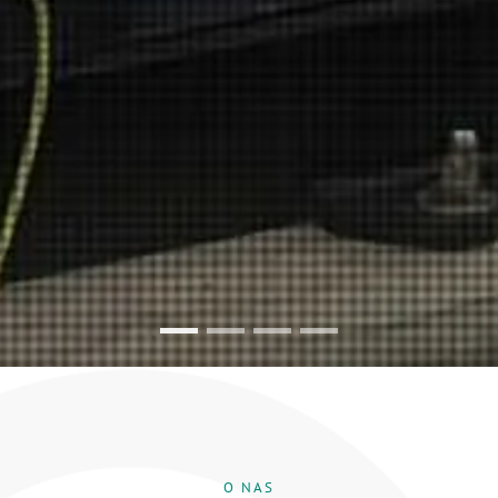
Stacje uzdatniania wody
Profesjonalny serwis
Przepompownie ścieków
Zestawy hydroforo
O NAS